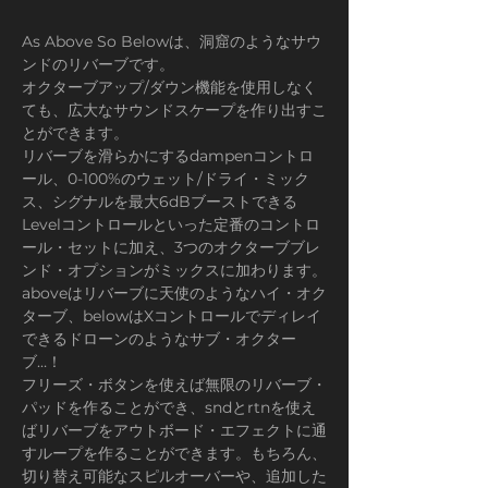
As Above So Belowは、洞窟のようなサウ
ンドのリバーブです。
オクターブアップ/ダウン機能を使用しなく
ても、広大なサウンドスケープを作り出すこ
とができます。
リバーブを滑らかにするdampenコントロ
ール、0-100%のウェット/ドライ・ミック
ス、シグナルを最大6dBブーストできる
Levelコントロールといった定番のコントロ
ール・セットに加え、3つのオクターブブレ
ンド・オプションがミックスに加わります。
aboveはリバーブに天使のようなハイ・オク
ターブ、belowはXコントロールでディレイ
できるドローンのようなサブ・オクター
ブ…！
フリーズ・ボタンを使えば無限のリバーブ・
パッドを作ることができ、sndとrtnを使え
ばリバーブをアウトボード・エフェクトに通
すループを作ることができます。もちろん、
切り替え可能なスピルオーバーや、追加した