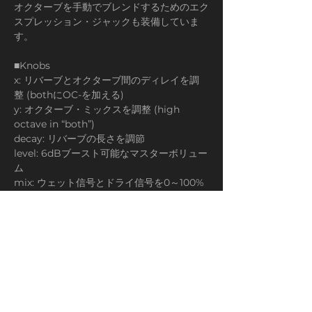
オクターブを手動でブレンドするためのエク
スプレッション・ジャックも装備していま
す。
■Knobs
x: リバーブとオクターブ間のディレイを調
整 (bothにOC-を加える)
y: オクターブ・ミックスを調整 (high 
octave in “both”)
decay: リバーブの長さを調節
level: 6dBブースト可能なマスターボリュー
ム
mix: ウェット信号とドライ信号を0～100%
ミックス
dampen: ウェット信号のみローパス
■Toggle switches
above: octave up / shimmer reverb
both: drone & shimmer 同時
below: octave down / drone reverb
・trails