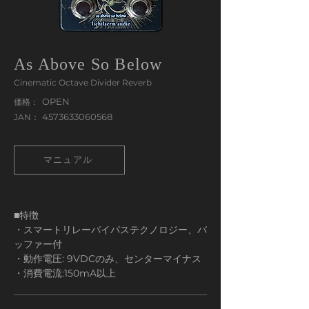
As Above So Below
Cinematic Octave Divider Reverb
OPEN
価格：
4573633060568
JAN：
マニュアル
■特徴
・スマートリレーバイパステクノロジー、バ
ッファー付
・動作電圧: 9VDCのみ、センターマイナス
・消費電流:150mA以上