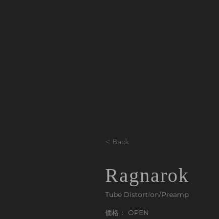
< Back
Ragnarok
Tube Distortion/Preamp
価格：
OPEN