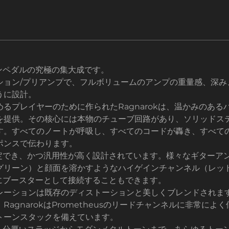
ョンペダルの究極の集大成です。
ション/プリアンプで、フルボリュームのアンプの重量感、深み
うに設計。
るプレイヤーのために作られたRagnarokは、温かみのあ
を提供。その核心には本物のチューブ回路があり、ソリッドス
す。すべてのノートが呼吸し、すべてのコードが轟き、すべて
ポンスで伝わります。
に設定でき、かつ汎用性が高く設計されています。様々なギター
グリーン）と顔面を溶かすようなハイゲインチャンネル（レッ
ンプにブースターとして接続することもできます。
レーションは既存のディストーションと美しくブレンドされま
agnarokはPrometheusのリードチャンネルに非常に
トーンスタックを備えています。