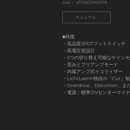
4573633061978
JAN：
マニュアル
■特徴
・高品質3PDTフットスイッチ
・高電圧管設計
・2つの切り替え可能なゲイン
・歪みとプリアンプモード
・内蔵アンプ式イコライザー
・LichtLaerm独自の「Cut」
・Overdrive、Distortio
・電源：標準12Vセンターマイナ