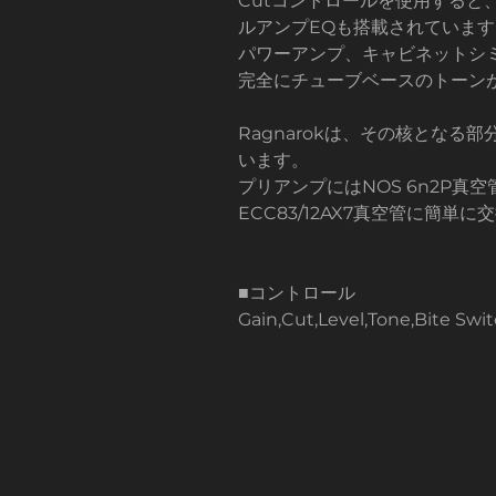
Cutコントロールを使用する
ルアンプEQも搭載されています
パワーアンプ、キャビネットシ
完全にチューブベースのトーン
Ragnarokは、その核とな
います。
プリアンプにはNOS 6n2P
ECC83/12AX7真空管に簡
■コントロール
Gain,Cut,Level,Tone,Bite Swi