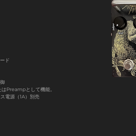
モード
制御
n、またはPreampとして機能。
ス電源（1A）別売