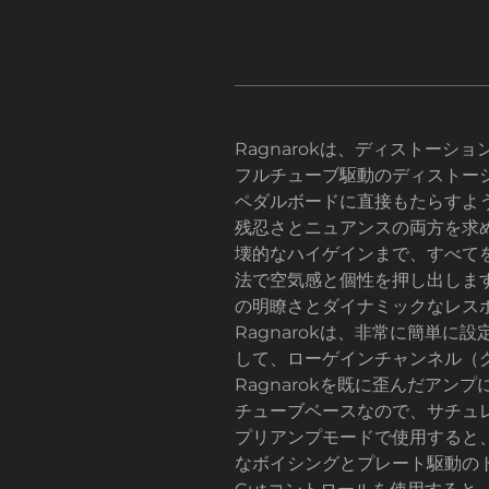
Ragnarokは、ディストーシ
フルチューブ駆動のディストー
ペダルボードに直接もたらすよ
残忍さとニュアンスの両方を求め
壊的なハイゲインまで、すべて
法で空気感と個性を押し出しま
の明瞭さとダイナミックなレス
Ragnarokは、非常に簡単
して、ローゲインチャンネル（
Ragnarokを既に歪んだア
チューブベースなので、サチュ
プリアンプモードで使用すると、R
なボイシングとプレート駆動の